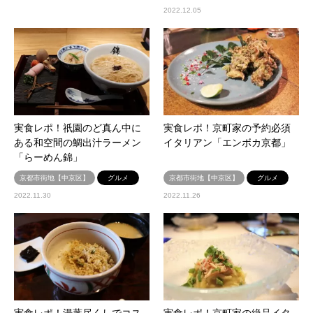
2022.12.05
実食レポ！祇園のど真ん中に
実食レポ！京町家の予約必須
ある和空間の鯛出汁ラーメン
イタリアン「エンボカ京都」
「らーめん錦」
京都市街地【中京区】
グルメ
京都市街地【中京区】
グルメ
2022.11.30
2022.11.26
実食レポ！湯葉尽くしでコス
実食レポ！京町家の絶品イタ