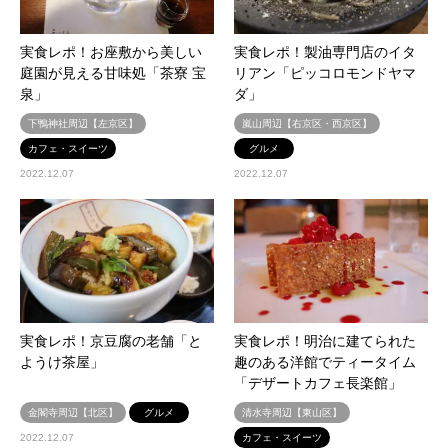
実食レポ！お座敷から美しい
実食レポ！製油専門店のイタ
庭園が見える甘味処「茶寮 宝
リアン「ピッコロモンドヤマ
泉」
ダ」
下鴨神社周辺【左京区】
嵐山周辺【右京区・西京区】
カフェ・スイーツ
グルメ
2022.12.07
2022.12.07
実食レポ！京豆腐の老舗「と
実食レポ！明治に建てられた
ようけ茶屋」
趣のある洋館でティータイム
「デザートカフェ長楽館」
金閣寺周辺【北区】
グルメ
清水寺周辺【東山区】
2022.12.07
カフェ・スイーツ