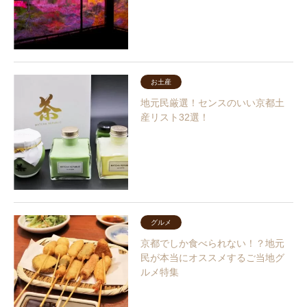
お土産
地元民厳選！センスのいい京都土
産リスト32選！
グルメ
京都でしか食べられない！？地元
民が本当にオススメするご当地グ
ルメ特集