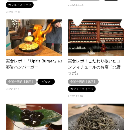
カフェ・スイーツ
2022.12.14
2023.02.03
実食レポ！「Upit’s Burger」の
実食レポ！こだわり抜いたコ
溶岩ハンバーガー
ンフィチュールのお店「北野
ラボ」
金閣寺周辺【北区】
グルメ
金閣寺周辺【北区】
2022.12.10
カフェ・スイーツ
2022.12.07