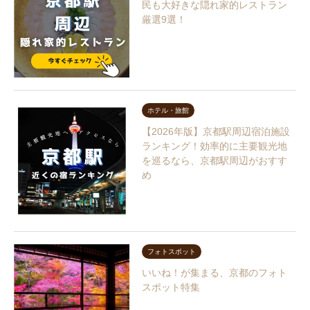
民も大好きな隠れ家的レストラン
厳選9選！
ホテル・旅館
【2026年版】京都駅周辺宿泊施設
ランキング！効率的に主要観光地
を巡るなら、京都駅周辺がおすす
め
フォトスポット
いいね！が集まる、京都のフォト
スポット特集