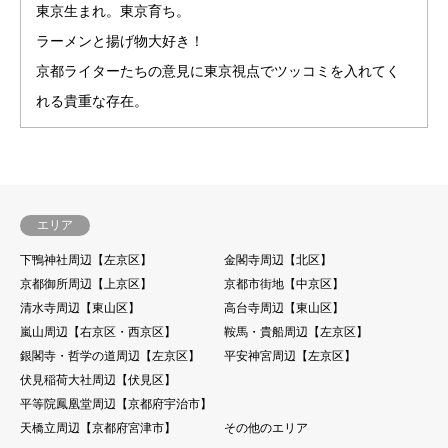
東京生まれ。東京育ち。
ラーメンと揚げ物大好き！
京都ライターたちの意見に東京視点でツッコミを入れてく
れる貴重な存在。
エリア
下鴨神社周辺【左京区】
金閣寺周辺【北区】
京都御所周辺【上京区】
京都市街地【中京区】
清水寺周辺【東山区】
高台寺周辺【東山区】
嵐山周辺【右京区・西京区】
鞍馬・貴船周辺【左京区】
銀閣寺・哲学の道周辺【左京区】
平安神宮周辺【左京区】
伏見稲荷大社周辺【伏見区】
平等院鳳凰堂周辺【京都府宇治市】
天橋立周辺【京都府宮津市】
その他のエリア