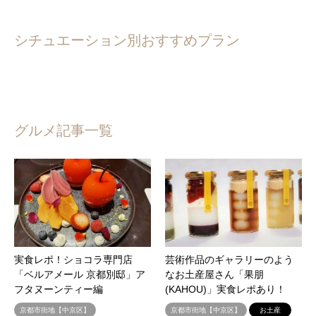
シチュエーション別おすすめプラン
グルメ記事一覧
実食レポ！ショコラ専門店
芸術作品のギャラリーのよう
「ベルアメール 京都別邸」ア
なお土産屋さん「果朋
フタヌーンティー編
(KAHOU)」実食レポあり！
京都市街地【中京区】
京都市街地【中京区】
お土産