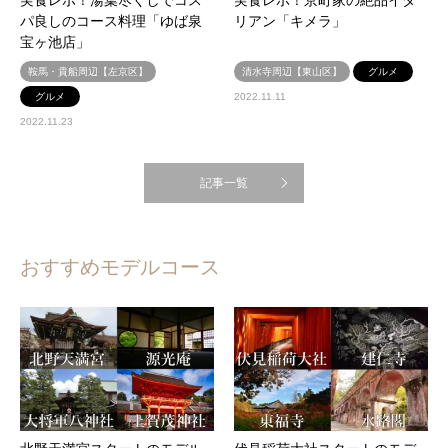
パ良しのコース料理「ゆば泉
リアン「キメラ」
宝ヶ池店」
鞍馬・貴船周辺【左京区】
清水寺周辺【東山区】
グルメ
グルメ
2022.11.11
2022.11.23
記事一覧
おすすめモデルコース