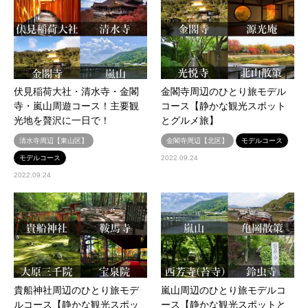
伏見稲荷大社・清水寺・金閣
金閣寺周辺のひとり旅モデル
寺・嵐山周遊コース！主要観
コース【静かな観光スポット
光地を贅沢に一日で！
とグルメ旅】
清水寺周辺【東山区】
金閣寺周辺【北区】
モデルコース
モデルコース
2022.09.24
2022.09.24
貴船神社周辺のひとり旅モデ
嵐山周辺のひとり旅モデルコ
ルコース【静かな観光スポッ
ース【静かな観光スポットと