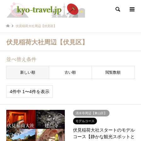
検索
伏見稲荷大社周辺【伏見区】
伏見稲荷大社周辺【伏見区】
並べ替え条件
新しい順
古い順
閲覧数順
4件中 1〜4件を表示
清水寺周辺【東山区】
モデルコース
伏見稲荷大社スタートのモデル
コース【静かな観光スポットと