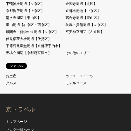
下鴨神社周辺【左京区】
金閣寺周辺【北区】
京都御所周辺【上京区】
京都市街地【中京区】
清水寺周辺【東山区】
高台寺周辺【東山区】
嵐山周辺【右京区・西京区】
鞍馬・貴船周辺【左京区】
銀閣寺・哲学の道周辺【左京区】
平安神宮周辺【左京区】
伏見稲荷大社周辺【伏見区】
平等院鳳凰堂周辺【京都府宇治市】
天橋立周辺【京都府宮津市】
その他のエリア
ジャンル
お土産
カフェ・スイーツ
グルメ
モデルコース
京トラベル
トップページ
ブログ一覧ページ