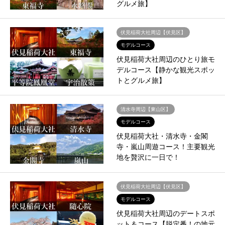
グルメ旅】
伏見稲荷大社周辺【伏見区】
モデルコース
伏見稲荷大社周辺のひとり旅モ
デルコース【静かな観光スポッ
トとグルメ旅】
清水寺周辺【東山区】
モデルコース
伏見稲荷大社・清水寺・金閣
寺・嵐山周遊コース！主要観光
地を贅沢に一日で！
伏見稲荷大社周辺【伏見区】
モデルコース
伏見稲荷大社周辺のデートスポ
ット＆コース【脱定番！の地元