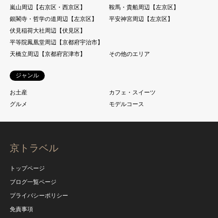
嵐山周辺【右京区・西京区】
鞍馬・貴船周辺【左京区】
銀閣寺・哲学の道周辺【左京区】
平安神宮周辺【左京区】
伏見稲荷大社周辺【伏見区】
平等院鳳凰堂周辺【京都府宇治市】
天橋立周辺【京都府宮津市】
その他のエリア
ジャンル
お土産
カフェ・スイーツ
グルメ
モデルコース
京トラベル
トップページ
ブログ一覧ページ
プライバシーポリシー
免責事項