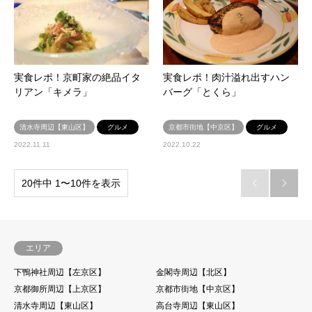
実食レポ！京町家の絶品イタ
実食レポ！肉汁溢れ出すハン
リアン「キメラ」
バーグ「とくら」
清水寺周辺【東山区】
グルメ
京都市街地【中京区】
グルメ
2022.11.11
2022.10.22
20件中 1〜10件を表示


エリア
下鴨神社周辺【左京区】
金閣寺周辺【北区】
京都御所周辺【上京区】
京都市街地【中京区】
清水寺周辺【東山区】
高台寺周辺【東山区】