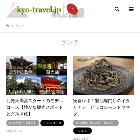
検索
ランチ
ランチ
北野天満宮スタートのモデル
実食レポ！製油専門店のイタ
コース【静かな観光スポット
リアン「ピッコロモンドヤマ
とグルメ旅】
ダ」
金閣寺周辺【北区】
モデルコース
嵐山周辺【右京区・西京区】
2022.12.11
グルメ
2022.12.07