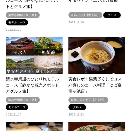
ルコース【静かな観光スポッ
イタリアン「エンボカ京都」
トとグルメ旅】
清水寺周辺【東山区】
京都市街地【中京区】
グルメ
モデルコース
2022.11.26
2022.11.29
清水寺周辺のひとり旅モデル
実食レポ！湯葉尽くしでコス
コース【静かな観光スポット
パ良しのコース料理「ゆば泉
とグルメ旅】
宝ヶ池店」
清水寺周辺【東山区】
鞍馬・貴船周辺【左京区】
モデルコース
グルメ
2022.11.24
2022.11.23