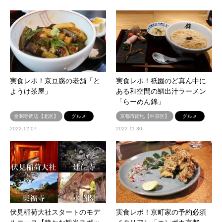
実食レポ！京豆腐の老舗「と
実食レポ！祇園のど真ん中に
ようけ茶屋」
ある和空間の鯛出汁ラーメン
「らーめん錦」
金閣寺周辺【北区】
グルメ
京都市街地【中京区】
グルメ
2022.12.07
2022.11.30
伏見稲荷大社スタートのモデ
実食レポ！京町家の予約必須