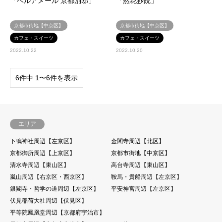
「ベルアメール 京都別邸」
「然花抄院」
京都市街地【中京区】
京都市街地【中京区】
カフェ・スイーツ
カフェ・スイーツ
2022.10.22
2022.10.20
6件中 1〜6件を表示
エリア
下鴨神社周辺【左京区】
金閣寺周辺【北区】
京都御所周辺【上京区】
京都市街地【中京区】
清水寺周辺【東山区】
高台寺周辺【東山区】
嵐山周辺【右京区・西京区】
鞍馬・貴船周辺【左京区】
銀閣寺・哲学の道周辺【左京区】
平安神宮周辺【左京区】
伏見稲荷大社周辺【伏見区】
平等院鳳凰堂周辺【京都府宇治市】