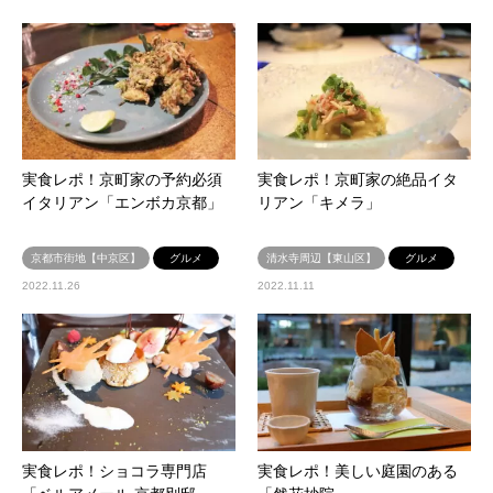
実食レポ！京町家の予約必須
実食レポ！京町家の絶品イタ
イタリアン「エンボカ京都」
リアン「キメラ」
京都市街地【中京区】
グルメ
清水寺周辺【東山区】
グルメ
2022.11.26
2022.11.11
実食レポ！ショコラ専門店
実食レポ！美しい庭園のある