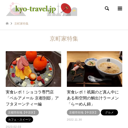
検索
京町家特集
京町家特集
実食レポ！ショコラ専門店
実食レポ！祇園のど真ん中に
「ベルアメール 京都別邸」ア
ある和空間の鯛出汁ラーメン
フタヌーンティー編
「らーめん錦」
京都市街地【中京区】
京都市街地【中京区】
グルメ
カフェ・スイーツ
2022.11.30
2023.02.03